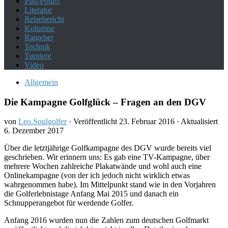
Putt-Pourri
Literatur
Reisebericht
Kolumne
Ratgeber
Technik
Turniere
Video
Allgemein
Die Kampagne Golfglück – Fragen an den DGV
von
Leo.Soulgolfer
· Veröffentlicht
23. Februar 2016
· Aktualisiert
6. Dezember 2017
Über die letztjährige Golfkampagne des DGV wurde bereits viel
geschrieben. Wir erinnern uns: Es gab eine TV-Kampagne, über
mehrere Wochen zahlreiche Plakatwände und wohl auch eine
Onlinekampagne (von der ich jedoch nicht wirklich etwas
wahrgenommen habe). Im Mittelpunkt stand wie in den Vorjahren
die Golferlebnistage Anfang Mai 2015 und danach ein
Schnupperangebot für werdende Golfer.
Anfang 2016 wurden nun die Zahlen zum deutschen Golfmarkt