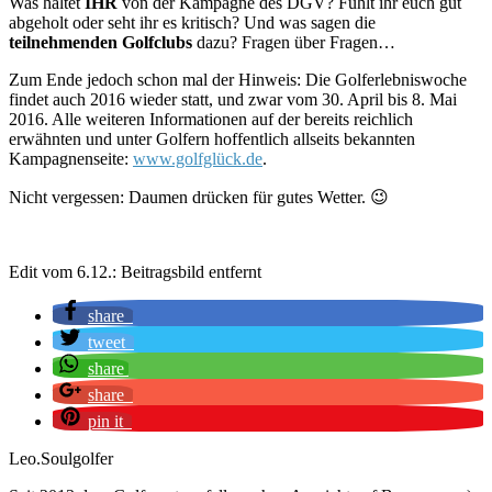
Was haltet
IHR
von der Kampagne des DGV? Fühlt ihr euch gut
abgeholt oder seht ihr es kritisch? Und was sagen die
teilnehmenden Golfclubs
dazu? Fragen über Fragen…
Zum Ende jedoch schon mal der Hinweis: Die Golferlebniswoche
findet auch 2016 wieder statt, und zwar vom 30. April bis 8. Mai
2016. Alle weiteren Informationen auf der bereits reichlich
erwähnten und unter Golfern hoffentlich allseits bekannten
Kampagnenseite:
www.golfglück.de
.
Nicht vergessen: Daumen drücken für gutes Wetter. 😉
Edit vom 6.12.: Beitragsbild entfernt
share
tweet
share
share
pin it
Leo.Soulgolfer