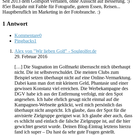
Seit 2013 dem Golfsport verfallen, ohne Aussicht auf Besserung. :)
85er Baujahr mit Faible für Fotografie, gutem Essen, Reisen...
Hauptberuflich im Marketing in der Fotobranche. :)
1 Antwort
Kommentare
0
Pingbacks
1
Alex von "Wir lieben Golf" - Soulgolfer.de
29. Februar 2016
[…] Die Stagnation im Golfmarkt überrascht mich überhaupt
nicht. Die ist selbstverschuldet. Die meisten Clubs zum
Beispiel setzen überhaupt nicht auf eine Online-Vermarktung.
Dabei kann man dort mit kleinem Geld, Phantasie und einer
gewissen Konstanz viel erreichen. Die Werbekampagne des
DGV habe ich aus der Entfernung verfolgt, mir den Spot
angesehen. Ich habe ehrlich gesagt nicht einmal auf die
Kampagnen-Webseite geklickt, weil mich persönlich das
überhaupt nicht anspricht. Ich glaube, dass der Spot für die
anvisierte Zielgruppe geeignet war. Ich glaube aber auch, dass
es schlicht und einfach die falsche Zielgruppe ist, auf die hier
gewichtet gesetzt wurde. Deinen Blog-Eintrag letztens hierzu
fand ich super – Du hast da sehr gute Fragen gestellt.