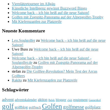
Vierplätzetournee im Allgäu
Künstliche Intelligenz gewinnt Buzzword Bingo
Welcome back – ich bin heiß auf die neue Saison!
Golfen mit Zugspitz-Panorama auf der Alpengolfer-Trophy
Mit Kiefernzapfen zur Platzreife
Neueste Kommentare
Leo.Soulgolfer
zu
Welcome back – ich bin heiß auf die neue
Saison!
Uwe Buss
zu
Welcome back – ich bin heiß auf die neue
Saison!
Welcome back – ich bin heiß auf die neue Saison! -
Soulgolfer.de
zu
Golfen mit Zugspitz-Panorama auf der
Alpengolfer-Trophy
stefan
zu
Die Golftee-Revolution? Mein Test der Arcus
Golftees
Rakita
zu
Mit Kiefernzapfen zur Platzreife
Schlagwörter
advent
aktion
adventskalender
blogger
equipment
Belek
club
Gastartikel
golf
Golfen
golfmesse
golfplatz
golfblog
golfbuch