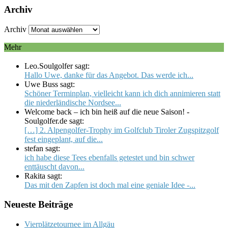
Archiv
Archiv
Mehr
Leo.Soulgolfer sagt:
Hallo Uwe, danke für das Angebot. Das werde ich...
Uwe Buss sagt:
Schöner Terminplan, vielleicht kann ich dich annimieren statt
die niederländische Nordsee...
Welcome back – ich bin heiß auf die neue Saison! -
Soulgolfer.de sagt:
[…] 2. Alpengolfer-Trophy im Golfclub Tiroler Zugspitzgolf
fest eingeplant, auf die...
stefan sagt:
ich habe diese Tees ebenfalls getestet und bin schwer
enttäuscht davon...
Rakita sagt:
Das mit den Zapfen ist doch mal eine geniale Idee -...
Neueste Beiträge
Vierplätzetournee im Allgäu