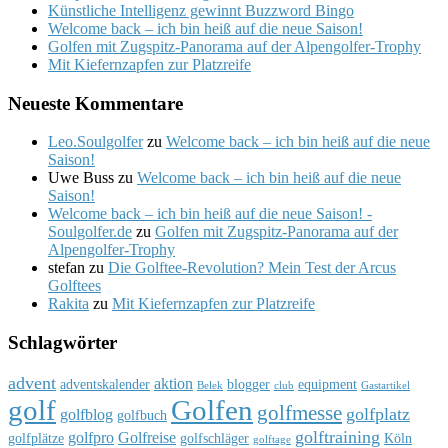
Künstliche Intelligenz gewinnt Buzzword Bingo
Welcome back – ich bin heiß auf die neue Saison!
Golfen mit Zugspitz-Panorama auf der Alpengolfer-Trophy
Mit Kiefernzapfen zur Platzreife
Neueste Kommentare
Leo.Soulgolfer
zu
Welcome back – ich bin heiß auf die neue
Saison!
Uwe Buss
zu
Welcome back – ich bin heiß auf die neue
Saison!
Welcome back – ich bin heiß auf die neue Saison! -
Soulgolfer.de
zu
Golfen mit Zugspitz-Panorama auf der
Alpengolfer-Trophy
stefan
zu
Die Golftee-Revolution? Mein Test der Arcus
Golftees
Rakita
zu
Mit Kiefernzapfen zur Platzreife
Schlagwörter
advent
aktion
adventskalender
blogger
equipment
Belek
club
Gastartikel
golf
Golfen
golfmesse
golfplatz
golfblog
golfbuch
golftraining
golfpro
Golfreise
golfplätze
golfschläger
Köln
golftage