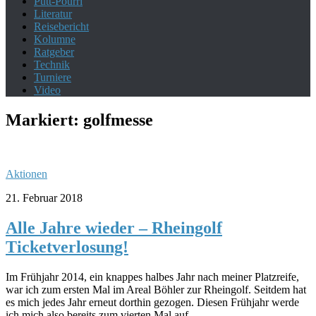
Putt-Pourri
Literatur
Reisebericht
Kolumne
Ratgeber
Technik
Turniere
Video
Markiert:
golfmesse
Aktionen
21. Februar 2018
Alle Jahre wieder – Rheingolf
Ticketverlosung!
Im Frühjahr 2014, ein knappes halbes Jahr nach meiner Platzreife,
war ich zum ersten Mal im Areal Böhler zur Rheingolf. Seitdem hat
es mich jedes Jahr erneut dorthin gezogen. Diesen Frühjahr werde
ich mich also bereits zum vierten Mal auf...