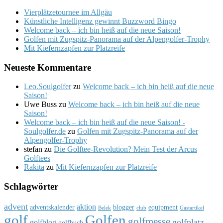
Vierplätzetournee im Allgäu
Künstliche Intelligenz gewinnt Buzzword Bingo
Welcome back – ich bin heiß auf die neue Saison!
Golfen mit Zugspitz-Panorama auf der Alpengolfer-Trophy
Mit Kiefernzapfen zur Platzreife
Neueste Kommentare
Leo.Soulgolfer
zu
Welcome back – ich bin heiß auf die neue
Saison!
Uwe Buss
zu
Welcome back – ich bin heiß auf die neue
Saison!
Welcome back – ich bin heiß auf die neue Saison! -
Soulgolfer.de
zu
Golfen mit Zugspitz-Panorama auf der
Alpengolfer-Trophy
stefan
zu
Die Golftee-Revolution? Mein Test der Arcus
Golftees
Rakita
zu
Mit Kiefernzapfen zur Platzreife
Schlagwörter
advent
aktion
adventskalender
blogger
equipment
Belek
club
Gastartikel
golf
Golfen
golfmesse
golfplatz
golfblog
golfbuch