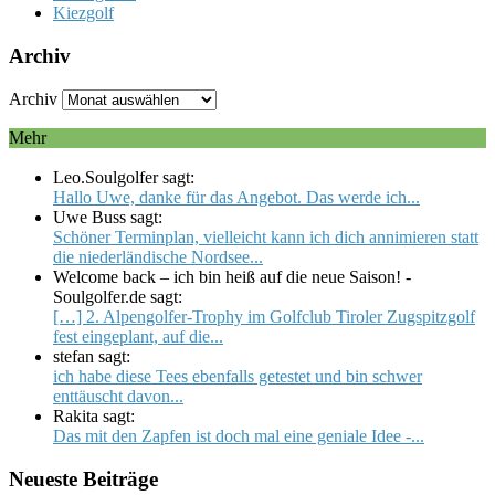
Kiezgolf
Archiv
Archiv
Mehr
Leo.Soulgolfer sagt:
Hallo Uwe, danke für das Angebot. Das werde ich...
Uwe Buss sagt:
Schöner Terminplan, vielleicht kann ich dich annimieren statt
die niederländische Nordsee...
Welcome back – ich bin heiß auf die neue Saison! -
Soulgolfer.de sagt:
[…] 2. Alpengolfer-Trophy im Golfclub Tiroler Zugspitzgolf
fest eingeplant, auf die...
stefan sagt:
ich habe diese Tees ebenfalls getestet und bin schwer
enttäuscht davon...
Rakita sagt:
Das mit den Zapfen ist doch mal eine geniale Idee -...
Neueste Beiträge