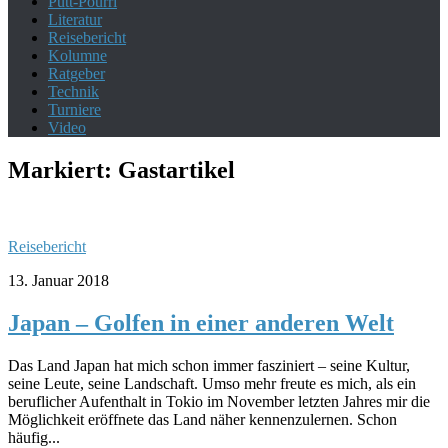
Putt-Pourri
Literatur
Reisebericht
Kolumne
Ratgeber
Technik
Turniere
Video
Markiert:
Gastartikel
Reisebericht
13. Januar 2018
Japan – Golfen in einer anderen Welt
Das Land Japan hat mich schon immer fasziniert – seine Kultur,
seine Leute, seine Landschaft. Umso mehr freute es mich, als ein
beruflicher Aufenthalt in Tokio im November letzten Jahres mir die
Möglichkeit eröffnete das Land näher kennenzulernen. Schon
häufig...