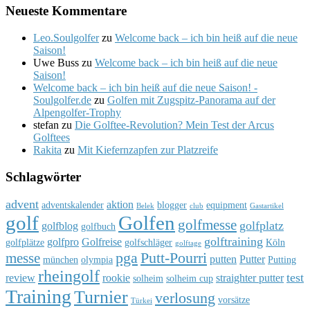
Neueste Kommentare
Leo.Soulgolfer
zu
Welcome back – ich bin heiß auf die neue
Saison!
Uwe Buss
zu
Welcome back – ich bin heiß auf die neue
Saison!
Welcome back – ich bin heiß auf die neue Saison! -
Soulgolfer.de
zu
Golfen mit Zugspitz-Panorama auf der
Alpengolfer-Trophy
stefan
zu
Die Golftee-Revolution? Mein Test der Arcus
Golftees
Rakita
zu
Mit Kiefernzapfen zur Platzreife
Schlagwörter
advent
aktion
adventskalender
blogger
equipment
Belek
club
Gastartikel
golf
Golfen
golfmesse
golfplatz
golfblog
golfbuch
golftraining
golfpro
Golfreise
golfplätze
golfschläger
Köln
golftage
pga
Putt-Pourri
messe
putten
Putter
münchen
olympia
Putting
rheingolf
test
review
rookie
straighter putter
solheim
solheim cup
Training
Turnier
verlosung
vorsätze
Türkei