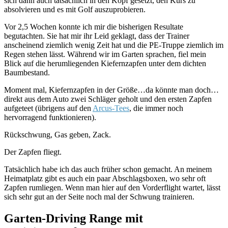
sich dann auch tatsächlich in den Kopf gesetzt, den Kurs zu
absolvieren und es mit Golf auszuprobieren.
Vor 2,5 Wochen konnte ich mir die bisherigen Resultate
begutachten. Sie hat mir ihr Leid geklagt, dass der Trainer
anscheinend ziemlich wenig Zeit hat und die PE-Truppe ziemlich im
Regen stehen lässt. Während wir im Garten sprachen, fiel mein
Blick auf die herumliegenden Kiefernzapfen unter dem dichten
Baumbestand.
Moment mal, Kiefernzapfen in der Größe…da könnte man doch…
direkt aus dem Auto zwei Schläger geholt und den ersten Zapfen
aufgeteet (übrigens auf den
Arcus-Tees
, die immer noch
hervorragend funktionieren).
Rückschwung, Gas geben, Zack.
Der Zapfen fliegt.
Tatsächlich habe ich das auch früher schon gemacht. An meinem
Heimatplatz gibt es auch ein paar Abschlagsboxen, wo sehr oft
Zapfen rumliegen. Wenn man hier auf den Vorderflight wartet, lässt
sich sehr gut an der Seite noch mal der Schwung trainieren.
Garten-Driving Range mit