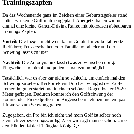
Trainingszapfen
Da das Wochenende ganz im Zeichen einer Geburtstagsfeier stand,
hatten wir keine Golfrunde eingeplant. Aber jetzt hatten wir auf
einmal eine kleine Garten-Driving Range mit biologisch abbaubaren
Trainings-Zapfen.
Vorteil:
Die fliegen nicht weit, kaum Gefahr für vorbeifahrende
Radfahrer, Fensterscheiben oder Familienmitglieder und der
Schwung lässt sich üben
Nachteil:
Die Aerodynamik lässt etwas zu wünschen übrig.
Flugweite ist minimal und putten ist nahezu unmöglich
Tatsächlich war es aber gar nicht so schlecht, um einfach mal den
Schwung zu sehen. Bei korrektem Durchschwung ist der Zapfen
immerhin gut gestartet und in einem schönen Bogen locker 15-20
Meter geflogen. Dadurch konnte ich den Golfschwung der
kommenden Freizeitgolferin in Augenschein nehmen und ein paar
Hinweise zum Schwung geben.
Zugegeben, ein Pro bin ich nicht und mein Golf ist selber noch
ziemlich verbesserungswürdig. Aber wie sagt man so schön: Unter
den Blinden ist der Einäugige König. 🙂