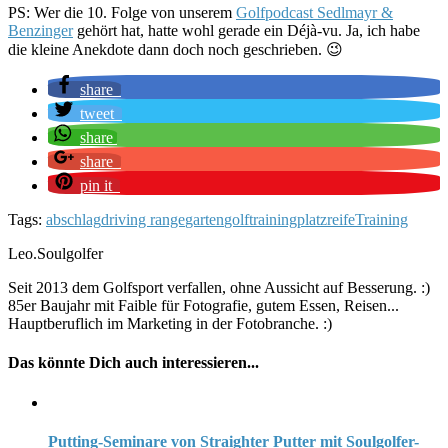
PS: Wer die 10. Folge von unserem
Golfpodcast Sedlmayr &
Benzinger
gehört hat, hatte wohl gerade ein
Déjà-vu
. Ja, ich habe
die kleine Anekdote dann doch noch geschrieben. 😉
share
tweet
share
share
pin it
Tags:
abschlag
driving range
garten
golftraining
platzreife
Training
Leo.Soulgolfer
Seit 2013 dem Golfsport verfallen, ohne Aussicht auf Besserung. :)
85er Baujahr mit Faible für Fotografie, gutem Essen, Reisen...
Hauptberuflich im Marketing in der Fotobranche. :)
Das könnte Dich auch interessieren...
Putting-Seminare von Straighter Putter mit Soulgolfer-