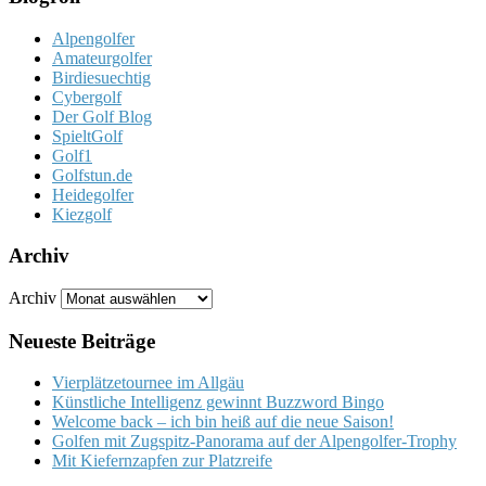
Alpengolfer
Amateurgolfer
Birdiesuechtig
Cybergolf
Der Golf Blog
SpieltGolf
Golf1
Golfstun.de
Heidegolfer
Kiezgolf
Archiv
Archiv
Neueste Beiträge
Vierplätzetournee im Allgäu
Künstliche Intelligenz gewinnt Buzzword Bingo
Welcome back – ich bin heiß auf die neue Saison!
Golfen mit Zugspitz-Panorama auf der Alpengolfer-Trophy
Mit Kiefernzapfen zur Platzreife