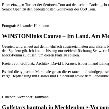
Beim einzigen Turnier der Senioren-Tour auf deutschem Boden geht
Senior Open zu den bedeutendsten Golfevents der Ü50 Tour.
Fotograf: Alexander Hartmann
WINSTONlinks Course – Im Land. Am Me
Gespielt wird erneut auf dem mehrfach ausgezeichneten und allseits 
den Spielern gilt. Ich konnte bislang nur neidvoll Richtung Schwer
Meck-Pomm zu düsen, um diesen Platz zu spielen.
Kreiert von Golfplatz-Architekt David J. Krause, ist der Inland-Li
Es sind die typischen Merkmale genau dieser rauen und windgepeitsc
karge Bepflanzung mit Ginster und Heidekraut sowie tiefe Sandkuhlen
Urheber: Alexander Hartmann
Golfstars hautnah in Mecklenburg-Vorpo