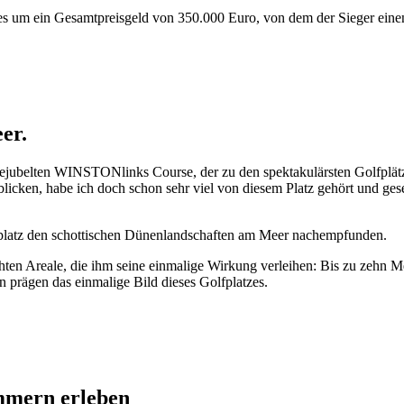
 es um ein Gesamtpreisgeld von 350.000 Euro, von dem der Sieger ei
er.
bejubelten WINSTONlinks Course, der zu den spektakulärsten Golfplätze
in blicken, habe ich doch schon sehr viel von diesem Platz gehört un
nksplatz den schottischen Dünenlandschaften am Meer nachempfunden.
hten Areale, die ihm seine einmalige Wirkung verleihen: Bis zu zehn M
 prägen das einmalige Bild dieses Golfplatzes.
mmern erleben