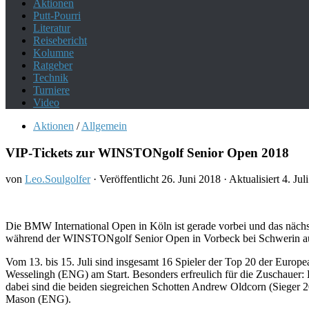
Aktionen
Putt-Pourri
Literatur
Reisebericht
Kolumne
Ratgeber
Technik
Turniere
Video
Aktionen
/
Allgemein
VIP-Tickets zur WINSTONgolf Senior Open 2018
von
Leo.Soulgolfer
· Veröffentlicht
26. Juni 2018
· Aktualisiert
4. Jul
Die BMW International Open in Köln ist gerade vorbei und das nächste
während der WINSTONgolf Senior Open in Vorbeck bei Schwerin au
Vom 13. bis 15. Juli sind insgesamt 16 Spieler der Top 20 der Eur
Wesselingh (ENG) am Start. Besonders erfreulich für die Zuschauer: L
dabei sind die beiden siegreichen Schotten Andrew Oldcorn (Sieger 
Mason (ENG).