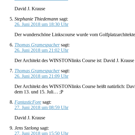
David J. Krause
Stephanie Thiedemann
sagt:
26. Juni 2018 um 18:30 Uhr
Der wunderschöne Linkscourse wurde vom Golfplatzarchitekten
Thomas Gramespacher
sagt:
26. Juni 2018 um 21:02 Uhr
Der Architekt des WINSTONlinks Course ist: David J. Krause – 
Thomas Gramespacher
sagt:
26. Juni 2018 um 21:09 Uhr
Der Architekt des WINSTONlinks Course heißt natürlich: David
dem 13. und 15. Juli… ;P
FantasticFore
sagt:
27. Juni 2018 um 08:59 Uhr
David J. Krause
Jens Szelong
sagt:
27. Juni 2018 um 15:50 Uhr