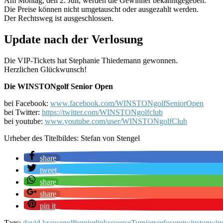
Am Montag, den 2. Juli, werden die Gewinner bekanntgegeben.
Die Preise können nicht umgetauscht oder ausgezahlt werden.
Der Rechtsweg ist ausgeschlossen.
Update nach der Verlosung
Die VIP-Tickets hat Stephanie Thiedemann gewonnen.
Herzlichen Glückwunsch!
Die WINSTONgolf Senior Open
bei Facebook:
www.facebook.com/WINSTONgolfSeniorOpen
bei Twitter:
https://twitter.com/WINSTONgolfclub
bei youtube:
www.youtube.com/user/WINSTONgolfClub
Urheber des Titelbildes: Stefan von Stengel
share
tweet
share
share
pin it
Tags:
david krause
golfturnier
linkscourse
Turnier
verlosung
winston
wins