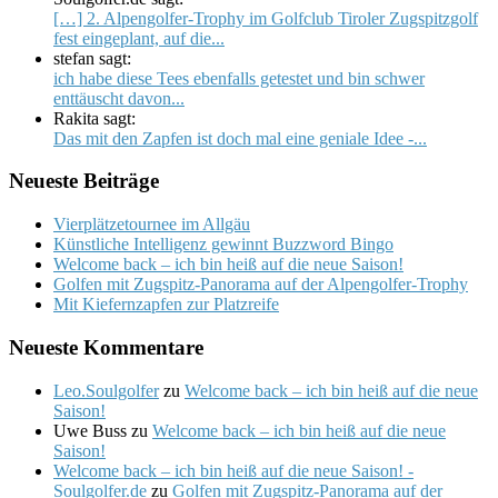
[…] 2. Alpengolfer-Trophy im Golfclub Tiroler Zugspitzgolf
fest eingeplant, auf die...
stefan sagt:
ich habe diese Tees ebenfalls getestet und bin schwer
enttäuscht davon...
Rakita sagt:
Das mit den Zapfen ist doch mal eine geniale Idee -...
Neueste Beiträge
Vierplätzetournee im Allgäu
Künstliche Intelligenz gewinnt Buzzword Bingo
Welcome back – ich bin heiß auf die neue Saison!
Golfen mit Zugspitz-Panorama auf der Alpengolfer-Trophy
Mit Kiefernzapfen zur Platzreife
Neueste Kommentare
Leo.Soulgolfer
zu
Welcome back – ich bin heiß auf die neue
Saison!
Uwe Buss
zu
Welcome back – ich bin heiß auf die neue
Saison!
Welcome back – ich bin heiß auf die neue Saison! -
Soulgolfer.de
zu
Golfen mit Zugspitz-Panorama auf der