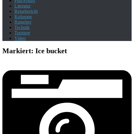
Putt-Pourri
Literatur
Reisebericht
Kolumne
Ratgeber
Technik
Turniere
Video
Markiert:
Ice bucket