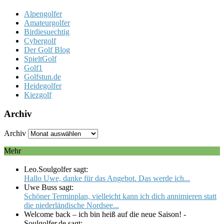
Alpengolfer
Amateurgolfer
Birdiesuechtig
Cybergolf
Der Golf Blog
SpieltGolf
Golf1
Golfstun.de
Heidegolfer
Kiezgolf
Archiv
Archiv
Mehr
Leo.Soulgolfer sagt:
Hallo Uwe, danke für das Angebot. Das werde ich...
Uwe Buss sagt:
Schöner Terminplan, vielleicht kann ich dich annimieren statt
die niederländische Nordsee...
Welcome back – ich bin heiß auf die neue Saison! -
Soulgolfer.de sagt: