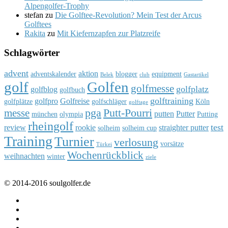
Alpengolfer-Trophy
stefan
zu
Die Golftee-Revolution? Mein Test der Arcus
Golftees
Rakita
zu
Mit Kiefernzapfen zur Platzreife
Schlagwörter
advent
aktion
adventskalender
blogger
equipment
Belek
club
Gastartikel
golf
Golfen
golfmesse
golfplatz
golfblog
golfbuch
golftraining
golfpro
Golfreise
golfplätze
golfschläger
Köln
golftage
pga
Putt-Pourri
messe
putten
Putter
münchen
olympia
Putting
rheingolf
test
review
rookie
straighter putter
solheim
solheim cup
Training
Turnier
verlosung
vorsätze
Türkei
Wochenrückblick
weihnachten
winter
ziele
© 2014-2016 soulgolfer.de