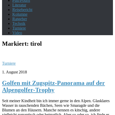
Putt-Pourri
Literatur
Reisebericht
Kolumne
Ratgeber
Technik
Turniere
Video
Markiert:
tirol
Turniere
1. August 2018
Golfen mit Zugspitz-Panorama auf der
Alpengolfer-Trophy
Seit meiner Kindheit bin ich immer gerne in den Alpen. Glasklares
Wasser in rauschenden Bächen, Seen wie Smaragde und die
Blumen an den Häusern. Manche nennen es kitschig, andere
vielleicht romantisch oder heimatlich. Aber so oder so, ich finde es...