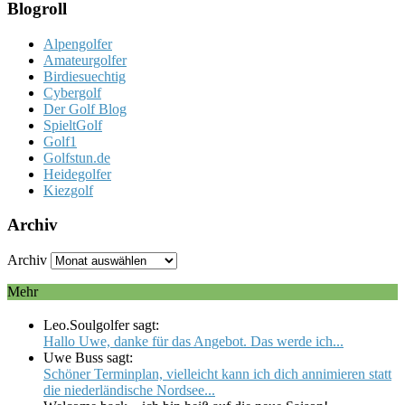
Blogroll
Alpengolfer
Amateurgolfer
Birdiesuechtig
Cybergolf
Der Golf Blog
SpieltGolf
Golf1
Golfstun.de
Heidegolfer
Kiezgolf
Archiv
Archiv
Mehr
Leo.Soulgolfer sagt:
Hallo Uwe, danke für das Angebot. Das werde ich...
Uwe Buss sagt:
Schöner Terminplan, vielleicht kann ich dich annimieren statt
die niederländische Nordsee...