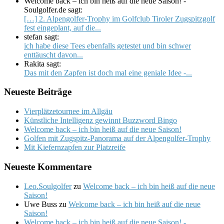
Welcome back – ich bin heiß auf die neue Saison! -
Soulgolfer.de sagt:
[…] 2. Alpengolfer-Trophy im Golfclub Tiroler Zugspitzgolf
fest eingeplant, auf die...
stefan sagt:
ich habe diese Tees ebenfalls getestet und bin schwer
enttäuscht davon...
Rakita sagt:
Das mit den Zapfen ist doch mal eine geniale Idee -...
Neueste Beiträge
Vierplätzetournee im Allgäu
Künstliche Intelligenz gewinnt Buzzword Bingo
Welcome back – ich bin heiß auf die neue Saison!
Golfen mit Zugspitz-Panorama auf der Alpengolfer-Trophy
Mit Kiefernzapfen zur Platzreife
Neueste Kommentare
Leo.Soulgolfer
zu
Welcome back – ich bin heiß auf die neue
Saison!
Uwe Buss
zu
Welcome back – ich bin heiß auf die neue
Saison!
Welcome back – ich bin heiß auf die neue Saison! -