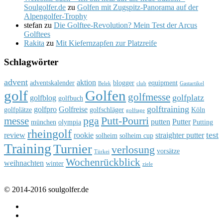
Soulgolfer.de
zu
Golfen mit Zugspitz-Panorama auf der
Alpengolfer-Trophy
stefan
zu
Die Golftee-Revolution? Mein Test der Arcus
Golftees
Rakita
zu
Mit Kiefernzapfen zur Platzreife
Schlagwörter
advent
aktion
adventskalender
blogger
equipment
Belek
club
Gastartikel
golf
Golfen
golfmesse
golfplatz
golfblog
golfbuch
golftraining
golfpro
Golfreise
golfplätze
golfschläger
Köln
golftage
pga
Putt-Pourri
messe
putten
Putter
münchen
olympia
Putting
rheingolf
test
review
rookie
straighter putter
solheim
solheim cup
Training
Turnier
verlosung
vorsätze
Türkei
Wochenrückblick
weihnachten
winter
ziele
© 2014-2016 soulgolfer.de