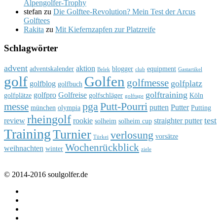
Alpengolfer-Trophy
stefan
zu
Die Golftee-Revolution? Mein Test der Arcus
Golftees
Rakita
zu
Mit Kiefernzapfen zur Platzreife
Schlagwörter
advent
aktion
adventskalender
blogger
equipment
Belek
club
Gastartikel
golf
Golfen
golfmesse
golfplatz
golfblog
golfbuch
golftraining
golfpro
Golfreise
golfplätze
golfschläger
Köln
golftage
pga
Putt-Pourri
messe
putten
Putter
münchen
olympia
Putting
rheingolf
test
review
rookie
straighter putter
solheim
solheim cup
Training
Turnier
verlosung
vorsätze
Türkei
Wochenrückblick
weihnachten
winter
ziele
© 2014-2016 soulgolfer.de