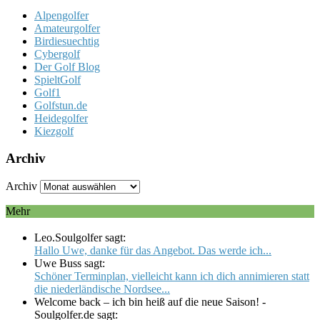
Alpengolfer
Amateurgolfer
Birdiesuechtig
Cybergolf
Der Golf Blog
SpieltGolf
Golf1
Golfstun.de
Heidegolfer
Kiezgolf
Archiv
Archiv
Mehr
Leo.Soulgolfer sagt:
Hallo Uwe, danke für das Angebot. Das werde ich...
Uwe Buss sagt:
Schöner Terminplan, vielleicht kann ich dich annimieren statt
die niederländische Nordsee...
Welcome back – ich bin heiß auf die neue Saison! -
Soulgolfer.de sagt: