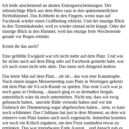
Ich leide anscheinend an akuten Entzugserscheinungen. Der
sehnsüchtige Blick aus dem Büro raus in den spätsommerlichen
Herbsthimmel. Das Kribbeln in den Fingern, wenn man auf
Facebook wieder einen Golfbeitrag erblickt. Und der traurige Blick
in den Terminkalender, weil es wieder einmal nicht klappt. Oder der
traurige Blick in den Himmel, weil das einzige freie Wochenende
gerade vor Regen ertrinkt.
Kennt ihr das auch?
Eine gefühlte Ewigkeit war ich nicht mehr auf dem Platz. Und wie
ihr sicher auch auf dem Blog oder auf Facebook gemerkt habt, war
ich auch sonst nicht sehr aktiv. Das muss sich dringend ändern.
Das letzte Mal auf dem Platz…oh oh…das war eine Katastrophe.
Nach einem langen Messemeeting zum Platz in Worringen gehetzt
mit dem Plan die 9-Loch-Runde zu spielen. Das erste Loch war ja
noch ganz in Ordnung…danach ging es so dermaßen bergab,
unterirdisch wäre da noch untertrieben. Nicht nur, dass wir ewig
gebraucht haben, sauviele Bälle versenkt haben und wir mit
Einbruch der Dämmerung sogar abgebrochen haben…nein, es kam
noch schlimmer. Das Clubhaus hat just in dem Moment, an dem wir
entnervt vom Platz kamen auch noch zugemacht. Immerhin konnten
wir noch ein Kölsch ergattern, um den Frust zumindest etwas zu
ertränken. Das war irgendwann Ende August…und danach gab es