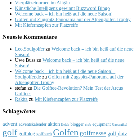
Vierplätzetournee im Allgäu
Künstliche Intelligenz gewinnt Buzzword Bingo
Welcome back – ich bin heiß auf die neue Saison!
Golfen mit Zugspitz-Panorama auf der Alpengolfer-Trophy
Mit Kiefernzapfen zur Platzreife
Neueste Kommentare
Leo.Soulgolfer
zu
Welcome back – ich bin heiß auf die neue
Saison!
Uwe Buss
zu
Welcome back – ich bin heiß auf die neue
Saison!
Welcome back – ich bin heiß auf die neue Saison! -
Soulgolfer.de
zu
Golfen mit Zugspitz-Panorama auf der
Alpengolfer-Trophy
stefan
zu
Die Golftee-Revolution? Mein Test der Arcus
Golftees
Rakita
zu
Mit Kiefernzapfen zur Platzreife
Schlagwörter
advent
aktion
adventskalender
blogger
equipment
Belek
club
Gastartikel
golf
Golfen
golfmesse
golfplatz
golfblog
golfbuch