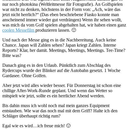
nur noch photokina (Weltleitmesse für Fotografie). An Golfspielen
war nicht zu denken, höchstens in der Form von: „Ach, wäre das
jetzt nicht herrlich?“ (Das eben beschriebene Fiasko konnte man
anscheinend immer wieder gut verdrängen) Wenn ihr sehen wollt,
was mich da vom Golf spielen abgehalten hat, wir haben einen ganz
coolen Messefilm
produzieren lassen. 🙂
Und nach der Messe ging es in die Nachbereitung. Auch keine
Chance. Japan will Zahlen sehen? Japan kriegt Zahlen. Interne
Reports? Klar, her damit. Meetings, Meetings, Meetings. Tee-Time?
Bitte was?
Danach ging es in den Urlaub. Pünktlich zum Abschlag des
Rydercups wurde der Blinker auf die Autobahn gesetzt. 1 Woche
Gardasee. Ohne Golfen.
Aber jetzt wird alles wieder besser. Für Donnerstag ist schon eine
chillige After-Work-Runde geplant. Und wenn das Wetter so
mitspielt wie jetzt, sollte es ein herrlicher Abend werden.
Bis dahin muss ich wohl noch mal mein ganzes Equipment
entstauben. Wie war das noch mal mit dem Griff? Halte ich den
Schläger überhaupt richtig rum?
Egal wie es wird…ich freue mich! 🙂