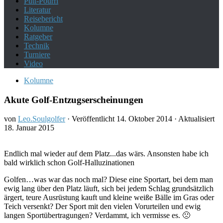
Putt-Pourri
Literatur
Reisebericht
Kolumne
Ratgeber
Technik
Turniere
Video
Kolumne
Akute Golf-Entzugserscheinungen
von
Leo.Soulgolfer
· Veröffentlicht
14. Oktober 2014
· Aktualisiert
18. Januar 2015
Endlich mal wieder auf dem Platz...das wärs. Ansonsten habe ich
bald wirklich schon Golf-Halluzinationen
Golfen…was war das noch mal? Diese eine Sportart, bei dem man
ewig lang über den Platz läuft, sich bei jedem Schlag grundsätzlich
ärgert, teure Ausrüstung kauft und kleine weiße Bälle im Gras oder
Teich versenkt? Der Sport mit den vielen Vorurteilen und ewig
langen Sportübertragungen? Verdammt, ich vermisse es. 🙁