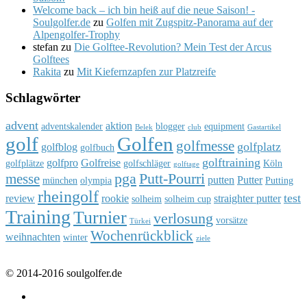
Welcome back – ich bin heiß auf die neue Saison! -
Soulgolfer.de
zu
Golfen mit Zugspitz-Panorama auf der
Alpengolfer-Trophy
stefan
zu
Die Golftee-Revolution? Mein Test der Arcus
Golftees
Rakita
zu
Mit Kiefernzapfen zur Platzreife
Schlagwörter
advent
aktion
adventskalender
blogger
equipment
Belek
club
Gastartikel
golf
Golfen
golfmesse
golfplatz
golfblog
golfbuch
golftraining
golfpro
Golfreise
golfplätze
golfschläger
Köln
golftage
pga
Putt-Pourri
messe
putten
Putter
münchen
olympia
Putting
rheingolf
test
review
rookie
straighter putter
solheim
solheim cup
Training
Turnier
verlosung
vorsätze
Türkei
Wochenrückblick
weihnachten
winter
ziele
© 2014-2016 soulgolfer.de