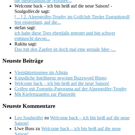
die niederländische Nordsee...
Welcome back – ich bin heiß auf die neue Saison! -
Soulgolfer.de sagt:
[…] 2. Alpengolfer-Trophy im Golfclub Tiroler Zugspitzgolf
fest eingeplant, auf die...
stefan sagt:
ich habe diese Tees ebenfalls getestet und bin schwer
enttäuscht davon...
Rakita sagt:
Das mit den Zapfen ist doch mal eine geniale Idee -...
Neueste Beiträge
Vierplätzetournee im Allgäu
Künstliche Intelligenz gewinnt Buzzword Bingo
Welcome back – ich bin heiß auf die neue Saison!
Golfen mit Zugspitz-Panorama auf der Alpengolfer-Trophy
Mit Kiefernzapfen zur Platzreife
Neueste Kommentare
Leo.Soulgolfer
zu
Welcome back – ich bin heiß auf die neue
Saison!
Uwe Buss
zu
Welcome back – ich bin heiß auf die neue
Saison!