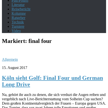
Putt-Pourri
Literatur
Reisebericht
Kolumne
Ratgeber
Technik
Turniere
Video
Markiert:
final four
Allgemein
15. August 2017
Köln sieht Golf: Final Four und German
Long Drive
Na, gehört ihr auch zu denen, die sich verduzt die Augen reiben und
vergeblich nach Live-Berichterstattung vom Solheim Cup suchen?
Dem großen Kontinentalvergleich der Frauen – Europa gegen USA.
Das Turnier, dass vor zwei Jahren tolle Emotionen und großes