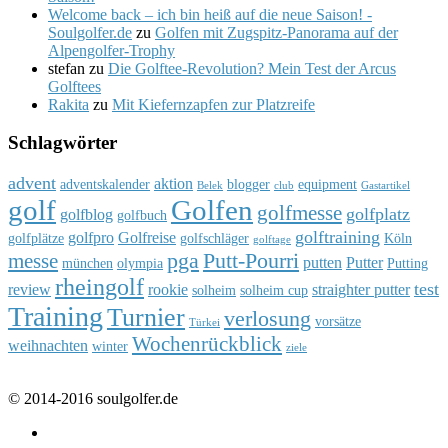
Welcome back – ich bin heiß auf die neue Saison! -
Soulgolfer.de
zu
Golfen mit Zugspitz-Panorama auf der
Alpengolfer-Trophy
stefan
zu
Die Golftee-Revolution? Mein Test der Arcus
Golftees
Rakita
zu
Mit Kiefernzapfen zur Platzreife
Schlagwörter
advent
aktion
adventskalender
blogger
equipment
Belek
club
Gastartikel
golf
Golfen
golfmesse
golfplatz
golfblog
golfbuch
golftraining
golfpro
Golfreise
golfplätze
golfschläger
Köln
golftage
pga
Putt-Pourri
messe
putten
Putter
münchen
olympia
Putting
rheingolf
test
review
rookie
straighter putter
solheim
solheim cup
Training
Turnier
verlosung
vorsätze
Türkei
Wochenrückblick
weihnachten
winter
ziele
© 2014-2016 soulgolfer.de