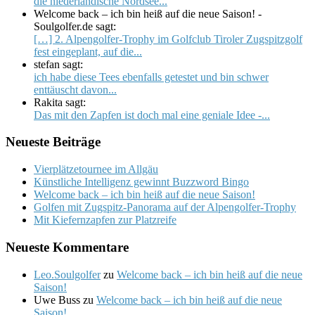
die niederländische Nordsee...
Welcome back – ich bin heiß auf die neue Saison! -
Soulgolfer.de sagt:
[…] 2. Alpengolfer-Trophy im Golfclub Tiroler Zugspitzgolf
fest eingeplant, auf die...
stefan sagt:
ich habe diese Tees ebenfalls getestet und bin schwer
enttäuscht davon...
Rakita sagt:
Das mit den Zapfen ist doch mal eine geniale Idee -...
Neueste Beiträge
Vierplätzetournee im Allgäu
Künstliche Intelligenz gewinnt Buzzword Bingo
Welcome back – ich bin heiß auf die neue Saison!
Golfen mit Zugspitz-Panorama auf der Alpengolfer-Trophy
Mit Kiefernzapfen zur Platzreife
Neueste Kommentare
Leo.Soulgolfer
zu
Welcome back – ich bin heiß auf die neue
Saison!
Uwe Buss
zu
Welcome back – ich bin heiß auf die neue
Saison!