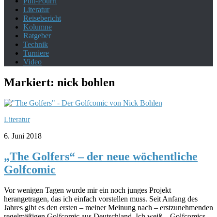
Putt-Pourri
Literatur
Reisebericht
Kolumne
Ratgeber
Technik
Turniere
Video
Markiert:
nick bohlen
Literatur
6. Juni 2018
„The Golfers“ – der neue wöchentliche
Golfcomic
Vor wenigen Tagen wurde mir ein noch junges Projekt
herangetragen, das ich einfach vorstellen muss. Seit Anfang des
Jahres gibt es den ersten – meiner Meinung nach – erstzunehmenden
regelmäßigen Golfcomic aus Deutschland. Ich weiß…Golfcomics