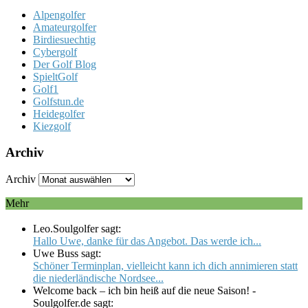
Alpengolfer
Amateurgolfer
Birdiesuechtig
Cybergolf
Der Golf Blog
SpieltGolf
Golf1
Golfstun.de
Heidegolfer
Kiezgolf
Archiv
Archiv
Mehr
Leo.Soulgolfer sagt:
Hallo Uwe, danke für das Angebot. Das werde ich...
Uwe Buss sagt:
Schöner Terminplan, vielleicht kann ich dich annimieren statt
die niederländische Nordsee...
Welcome back – ich bin heiß auf die neue Saison! -
Soulgolfer.de sagt: