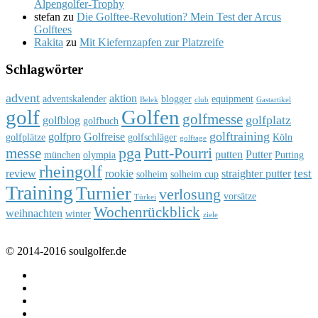
Alpengolfer-Trophy
stefan
zu
Die Golftee-Revolution? Mein Test der Arcus
Golftees
Rakita
zu
Mit Kiefernzapfen zur Platzreife
Schlagwörter
advent
aktion
adventskalender
blogger
equipment
Belek
club
Gastartikel
golf
Golfen
golfmesse
golfplatz
golfblog
golfbuch
golftraining
golfpro
Golfreise
golfplätze
golfschläger
Köln
golftage
pga
Putt-Pourri
messe
putten
Putter
münchen
olympia
Putting
rheingolf
test
review
rookie
straighter putter
solheim
solheim cup
Training
Turnier
verlosung
vorsätze
Türkei
Wochenrückblick
weihnachten
winter
ziele
© 2014-2016 soulgolfer.de