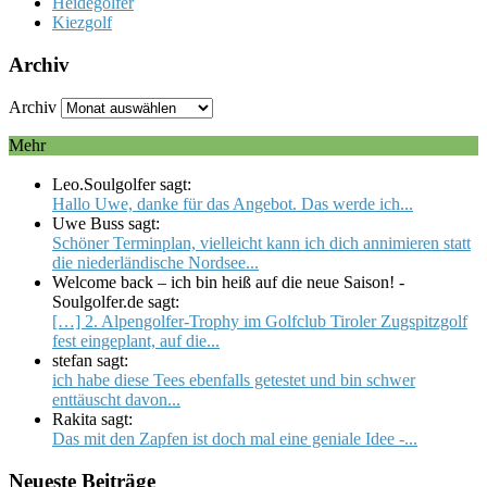
Heidegolfer
Kiezgolf
Archiv
Archiv
Mehr
Leo.Soulgolfer sagt:
Hallo Uwe, danke für das Angebot. Das werde ich...
Uwe Buss sagt:
Schöner Terminplan, vielleicht kann ich dich annimieren statt
die niederländische Nordsee...
Welcome back – ich bin heiß auf die neue Saison! -
Soulgolfer.de sagt:
[…] 2. Alpengolfer-Trophy im Golfclub Tiroler Zugspitzgolf
fest eingeplant, auf die...
stefan sagt:
ich habe diese Tees ebenfalls getestet und bin schwer
enttäuscht davon...
Rakita sagt:
Das mit den Zapfen ist doch mal eine geniale Idee -...
Neueste Beiträge