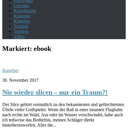
Putt-Pourri
Literatur
Reisebericht
Kolumne
Ratgeber
Technik
Turniere
Video
Markiert:
ebook
Ratgeber
30. November 2017
Nie wieder slicen – nur ein Traum?!
Der Slice gehört vermutlich zu den bekanntesten und gefürchtetsten
Übeln vieler Golfspieler. Wenn der Ball in einer rasanten Flugbahn
nach rechts im Wald, Aus oder im Wasser verschwindet, habe auch
ich teilweise das Bedürfnis, meinen Schläger direkt
hinterherzuwerfen. Aber die...