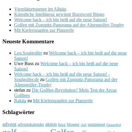
Vierplätzetournee im Allgäu
Künstliche Intelligenz gewinnt Buzzword Bingo
Welcome back – ich bin heiß auf die neue Saison!
Golfen mit Zugspitz-Panorama auf der Alpengolfer-Trophy
Mit Kiefernzapfen zur Platzreife
Neueste Kommentare
Leo.Soulgolfer
zu
Welcome back – ich bin heiß auf die neue
Saison!
Uwe Buss
zu
Welcome back – ich bin heiß auf die neue
Saison!
Welcome back – ich bin heiß auf die neue Saison! -
Soulgolfer.de
zu
Golfen mit Zugspitz-Panorama auf der
Alpengolfer-Trophy
stefan
zu
Die Golftee-Revolution? Mein Test der Arcus
Golftees
Rakita
zu
Mit Kiefernzapfen zur Platzreife
Schlagwörter
advent
aktion
adventskalender
blogger
equipment
Belek
club
Gastartikel
golf