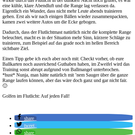
wirkte durch das Flutlicht in der dunklen Nacht noch grüner, es war
eine kühle, klare Abendluft und die Range lag verlassen da.
Eigentlich ein Wunder, dass nicht mehr Leute abends trainieren
gehen. Erst als wir nach einigen Bällen wieder zusammenpackten,
kamen zwei weitere Autos um die Ecke gebogen.
Dadurch, dass der Flutlichtmast natürlich nicht die komplette Range
beleuchtet, macht es in der Situation mehr Sinn, kürzere Schläge zu
trainieren, zum Beispiel auf das grade noch im hellen Bereich
sichtbare Ziel.
Einen Tipp gebe ich euch aber noch mit: Checkt vorher, ob eure
Ballkarten noch ausreichend Guthaben haben, im Zweifel wird das
Training sonst abrupt aufgrund von Ballmangel unterbrochen.
*hust* Nunja, man hätte natürlich mit ’nem Sauger über die ganze
Range laufen können, aber das wäre doch ganz und gar nicht fair.
🙂
Golfen im Flutlicht: Auf jeden Fall!
share
tweet
share